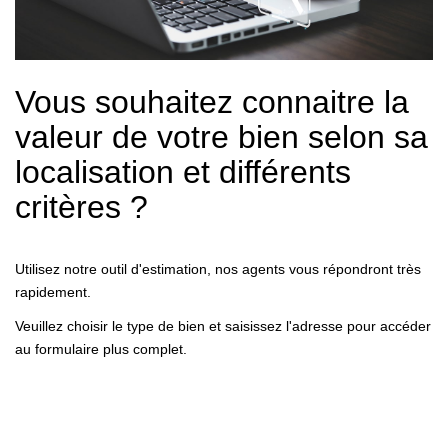
LOUER
Découvrez Nos Biens En Location
Vous souhaitez connaitre la
Confiez-Nous La Recherche De Votre Location
valeur de votre bien selon sa
localisation et différents
FAIRE GÉRER
critères ?
NOTRE AGENCE
Utilisez notre outil d'estimation, nos agents vous répondront très
rapidement.
Veuillez choisir le type de bien et saisissez l'adresse pour accéder
au formulaire plus complet.