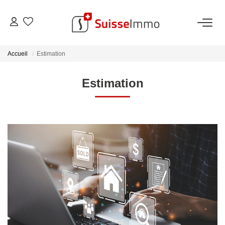
ACHETER
Accueil
Estimation
Découvrez Nos Biens À La Vente
Estimation
Découvrez Nos Programmes Neufs
Confiez-Nous La Recherche De Votre Bien À L'achat
VENDRE
Estimer Votre Bien En Ligne
Consultez Les Avis Clients
Consultez Nos Dernières Ventes