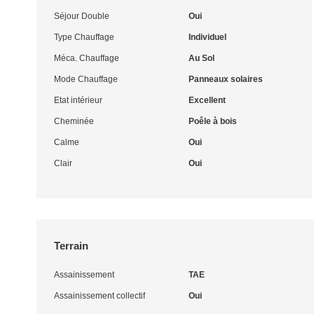
Séjour Double
Oui
Type Chauffage
Individuel
Méca. Chauffage
Au Sol
Mode Chauffage
Panneaux solaires
Etat intérieur
Excellent
Cheminée
Poêle à bois
Calme
Oui
Clair
Oui
Terrain
Assainissement
TAE
Assainissement collectif
Oui