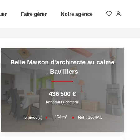
uer
Faire gérer
Notre agence
Belle Maison d'architecte au calme
,
Bavilliers
436 500 €
honoraires compris
154
m²
5
pièce(s)
Réf :
1064AC