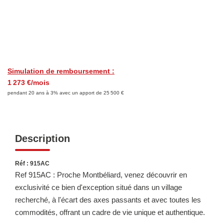
LOUER
Découvrez Nos Biens En Location
Confiez-Nous La Recherche De Votre Location
Simulation de remboursement :
FAIRE GÉRER
1 273 €/mois
pendant 20 ans à 3% avec un apport de 25 500 €
NOTRE AGENCE
Description
Réf : 915AC
Ref 915AC : Proche Montbéliard, venez découvrir en
exclusivité ce bien d'exception situé dans un village
recherché, à l'écart des axes passants et avec toutes les
commodités, offrant un cadre de vie unique et authentique.