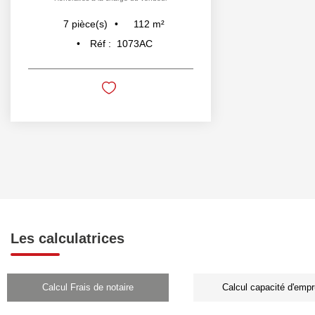
112
m²
7
pièce(s)
Réf :
1073AC
Les calculatrices
Calcul Frais de notaire
Calcul capacité d'empr