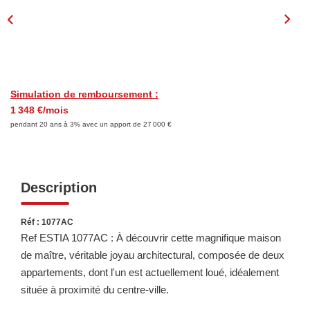
LOUER
Découvrez Nos Biens En Location
Confiez-Nous La Recherche De Votre Location
Simulation de remboursement :
1 348 €/mois
FAIRE GÉRER
pendant 20 ans à 3% avec un apport de 27 000 €
NOTRE AGENCE
Description
Réf : 1077AC
Ref ESTIA 1077AC : À découvrir cette magnifique maison
de maître, véritable joyau architectural, composée de deux
appartements, dont l'un est actuellement loué, idéalement
située à proximité du centre-ville.