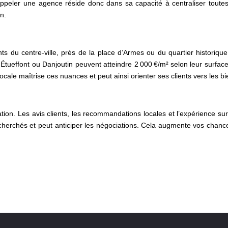
appeler une agence réside donc dans sa capacité à centraliser toutes 
n.
nts du centre-ville, près de la place d’Armes ou du quartier histori
tueffont ou Danjoutin peuvent atteindre 2 000 €/m² selon leur surface 
cale maîtrise ces nuances et peut ainsi orienter ses clients vers les b
tation. Les avis clients, les recommandations locales et l’expérience s
echerchés et peut anticiper les négociations. Cela augmente vos chanc