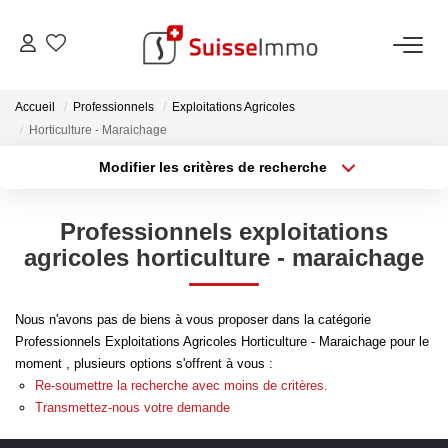
ACHETER
Accueil
Professionnels
Exploitations Agricoles
Horticulture - Maraichage
Découvrez Nos Biens À La Vente
Modifier les critères de recherche
Type de transaction
Localisation
Découvrez Nos Programmes Neufs
Acheter
Localisation
Confiez-Nous La Recherche De Votre Bien À L'achat
Professionnels exploitations
Type de bien
Sélectionnez...
Surface min
agricoles horticulture - maraichage
VENDRE
Plus de critères
Budget max
Nous n'avons pas de biens à vous proposer dans la catégorie
Estimer Votre Bien En Ligne
Professionnels Exploitations Agricoles Horticulture - Maraichage pour le
Créer une alerte
moment , plusieurs options s'offrent à vous :
Consultez Les Avis Clients
Re-soumettre la recherche avec moins de critères.
Consultez Nos Dernières Ventes
Transmettez-nous votre demande