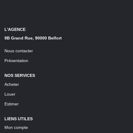
LOUER
Découvrez Nos Biens En Location
L'AGENCE
Confiez-Nous La Recherche De Votre Location
9B Grand Rue, 90000 Belfort
Nous contacter
FAIRE GÉRER
Présentation
NOTRE AGENCE
NOS SERVICES
Acheter
Louer
Estimer
LIENS UTILES
Mon compte