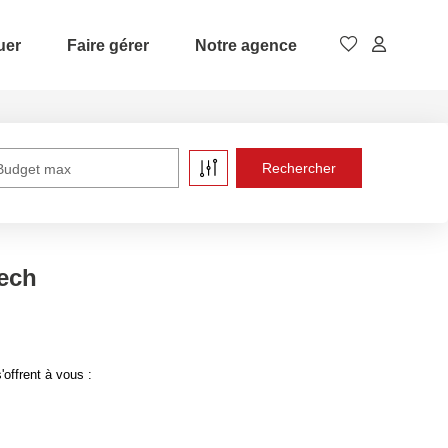
uer
Faire gérer
Notre agence
Budget max
ech
offrent à vous :