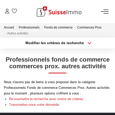
ACHETER
Accueil
Professionnels
Fonds de commerce
Commerces Prox.
Autres activités
Découvrez Nos Biens À La Vente
Modifier les critères de recherche
Type de transaction
Localisation
Découvrez Nos Programmes Neufs
Acheter
Localisation
Confiez-Nous La Recherche De Votre Bien À L'achat
Professionnels fonds de commerce
Type de bien
Sélectionnez...
Surface min
commerces prox. autres activités
VENDRE
Plus de critères
Budget max
Nous n'avons pas de biens à vous proposer dans la catégorie
Estimer Votre Bien En Ligne
Professionnels Fonds de commerce Commerces Prox. Autres activités
Créer une alerte
pour le moment , plusieurs options s'offrent à vous :
Consultez Les Avis Clients
Re-soumettre la recherche avec moins de critères.
Consultez Nos Dernières Ventes
Transmettez-nous votre demande