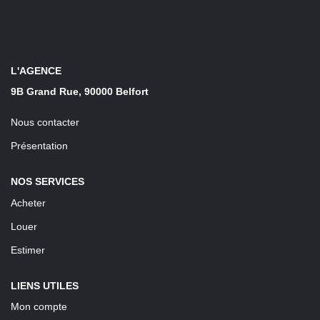
LOUER
Découvrez Nos Biens En Location
L'AGENCE
Confiez-Nous La Recherche De Votre Location
9B Grand Rue, 90000 Belfort
Nous contacter
FAIRE GÉRER
Présentation
NOTRE AGENCE
NOS SERVICES
Acheter
Louer
Estimer
LIENS UTILES
Mon compte