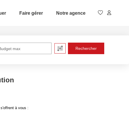
uer
Faire gérer
Notre agence
Budget max
ution
'offrent à vous :