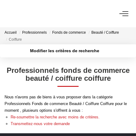
ACHETER
Accueil
Professionnels
Fonds de commerce
Beauté / Coiffure
Coiffure
Découvrez Nos Biens À La Vente
Modifier les critères de recherche
Découvrez Nos Programmes Neufs
Localisation
Type de transaction
Confiez-Nous La Recherche De Votre Bien À L'achat
Surface min
Professionnels fonds de commerce
Type de bien
beauté / coiffure coiffure
Plus de critères
Budget max
VENDRE
Créer une alerte
Nous n'avons pas de biens à vous proposer dans la catégorie
Estimer Votre Bien En Ligne
Professionnels Fonds de commerce Beauté / Coiffure Coiffure pour le
Consultez Les Avis Clients
moment , plusieurs options s'offrent à vous :
Re-soumettre la recherche avec moins de critères.
Consultez Nos Dernières Ventes
Transmettez-nous votre demande