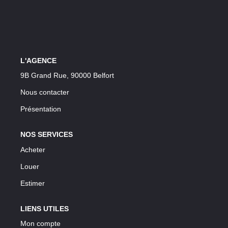
LOUER
Découvrez Nos Biens En Location
Confiez-Nous La Recherche De Votre Location
L'AGENCE
9B Grand Rue, 90000 Belfort
FAIRE GÉRER
Nous contacter
Présentation
NOTRE AGENCE
NOS SERVICES
Acheter
Louer
Estimer
LIENS UTILES
Mon compte