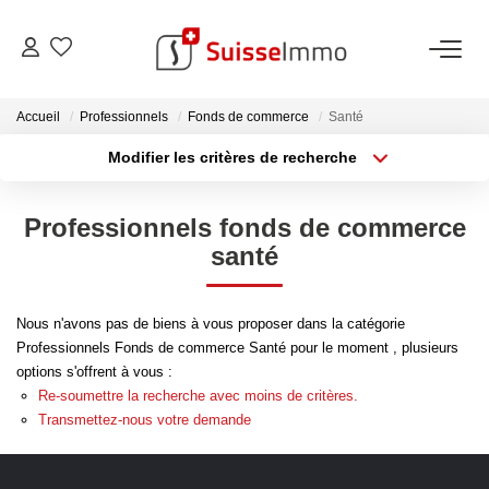
ACHETER
Accueil
Professionnels
Fonds de commerce
Santé
Modifier les critères de recherche
Découvrez Nos Biens À La Vente
Type de transaction
Localisation
Acheter
Localisation
Découvrez Nos Programmes Neufs
Professionnels fonds de commerce
Type de bien
Confiez-Nous La Recherche De Votre Bien À L'achat
Sélectionnez...
Surface min
santé
Plus de critères
Budget max
VENDRE
Nous n'avons pas de biens à vous proposer dans la catégorie
Professionnels Fonds de commerce Santé pour le moment , plusieurs
Créer une alerte
Estimer Votre Bien En Ligne
options s'offrent à vous :
Re-soumettre la recherche avec moins de critères.
Consultez Les Avis Clients
Transmettez-nous votre demande
Consultez Nos Dernières Ventes