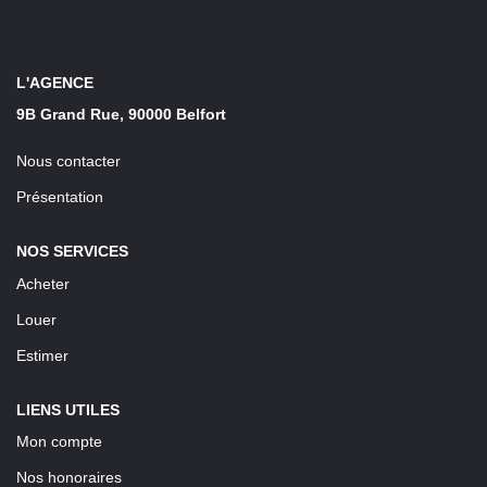
LOUER
Découvrez Nos Biens En Location
L'AGENCE
9B Grand Rue, 90000 Belfort
Confiez-Nous La Recherche De Votre Location
Nous contacter
FAIRE GÉRER
Présentation
NOS SERVICES
NOTRE AGENCE
Acheter
Louer
Estimer
LIENS UTILES
Mon compte
Nos honoraires