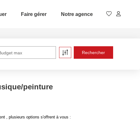
uer
Faire gérer
Notre agence
Budget max
usique/peinture
 , plusieurs options s'offrent à vous :