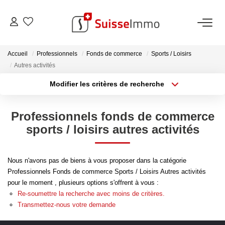
ACHETER
Accueil
Professionnels
Fonds de commerce
Sports / Loisirs
Autres activités
Découvrez Nos Biens À La Vente
Modifier les critères de recherche
Type de transaction
Localisation
Découvrez Nos Programmes Neufs
Acheter
Localisation
Confiez-Nous La Recherche De Votre Bien À L'achat
Professionnels fonds de commerce
Type de bien
Sélectionnez...
Surface min
sports / loisirs autres activités
VENDRE
Plus de critères
Budget max
Nous n'avons pas de biens à vous proposer dans la catégorie
Estimer Votre Bien En Ligne
Professionnels Fonds de commerce Sports / Loisirs Autres activités
Créer une alerte
pour le moment , plusieurs options s'offrent à vous :
Consultez Les Avis Clients
Re-soumettre la recherche avec moins de critères.
Consultez Nos Dernières Ventes
Transmettez-nous votre demande