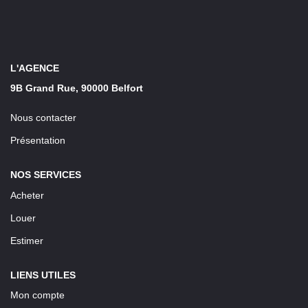
LOUER
Découvrez Nos Biens En Location
L'AGENCE
Confiez-Nous La Recherche De Votre Location
9B Grand Rue, 90000 Belfort
Nous contacter
FAIRE GÉRER
Présentation
NOTRE AGENCE
NOS SERVICES
Acheter
Louer
Estimer
LIENS UTILES
Mon compte