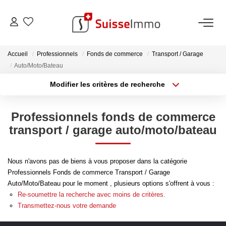
ACHETER
Accueil
Professionnels
Fonds de commerce
Transport / Garage
Auto/Moto/Bateau
Découvrez Nos Biens À La Vente
Modifier les critères de recherche
Type de transaction
Localisation
Découvrez Nos Programmes Neufs
Acheter
Localisation
Confiez-Nous La Recherche De Votre Bien À L'achat
Professionnels fonds de commerce
Type de bien
Sélectionnez...
Surface min
transport / garage auto/moto/bateau
VENDRE
Plus de critères
Budget max
Nous n'avons pas de biens à vous proposer dans la catégorie
Estimer Votre Bien En Ligne
Professionnels Fonds de commerce Transport / Garage
Créer une alerte
Auto/Moto/Bateau pour le moment , plusieurs options s'offrent à vous :
Consultez Les Avis Clients
Re-soumettre la recherche avec moins de critères.
Consultez Nos Dernières Ventes
Transmettez-nous votre demande