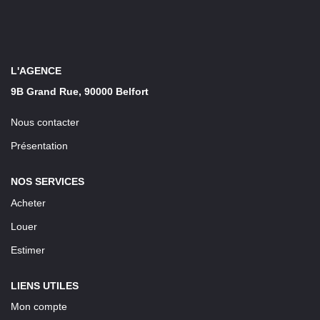
LOUER
Découvrez Nos Biens En Location
L'AGENCE
Confiez-Nous La Recherche De Votre Location
9B Grand Rue, 90000 Belfort
Nous contacter
FAIRE GÉRER
Présentation
NOTRE AGENCE
NOS SERVICES
Acheter
Louer
Estimer
LIENS UTILES
Mon compte