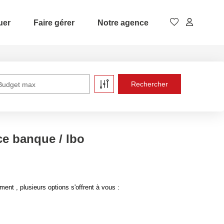
uer
Faire gérer
Notre agence
Budget max
e banque / lbo
t , plusieurs options s'offrent à vous :