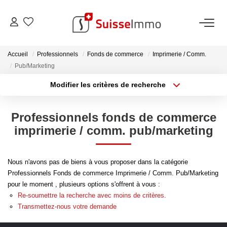
ACHETER
Accueil
Professionnels
Fonds de commerce
Imprimerie / Comm.
Pub/Marketing
Découvrez Nos Biens À La Vente
Modifier les critères de recherche
Type de transaction
Localisation
Découvrez Nos Programmes Neufs
Acheter
Localisation
Confiez-Nous La Recherche De Votre Bien À L'achat
Professionnels fonds de commerce
Type de bien
Sélectionnez...
Surface min
imprimerie / comm. pub/marketing
VENDRE
Plus de critères
Budget max
Nous n'avons pas de biens à vous proposer dans la catégorie
Estimer Votre Bien En Ligne
Professionnels Fonds de commerce Imprimerie / Comm. Pub/Marketing
Créer une alerte
pour le moment , plusieurs options s'offrent à vous :
Consultez Les Avis Clients
Re-soumettre la recherche avec moins de critères.
Consultez Nos Dernières Ventes
Transmettez-nous votre demande