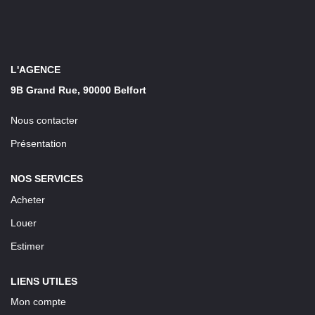
LOUER
Découvrez Nos Biens En Location
L'AGENCE
Confiez-Nous La Recherche De Votre Location
9B Grand Rue, 90000 Belfort
Nous contacter
FAIRE GÉRER
Présentation
NOTRE AGENCE
NOS SERVICES
Acheter
Louer
Estimer
LIENS UTILES
Mon compte