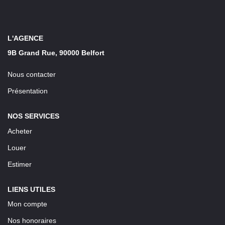
LOUER
Découvrez Nos Biens En Location
L'AGENCE
9B Grand Rue, 90000 Belfort
Confiez-Nous La Recherche De Votre Location
Nous contacter
FAIRE GÉRER
Présentation
NOS SERVICES
NOTRE AGENCE
Acheter
Louer
Estimer
LIENS UTILES
Mon compte
Nos honoraires