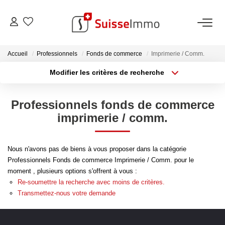
ACHETER
Accueil
Professionnels
Fonds de commerce
Imprimerie / Comm.
Modifier les critères de recherche
Découvrez Nos Biens À La Vente
Type de transaction
Localisation
Acheter
Localisation
Découvrez Nos Programmes Neufs
Professionnels fonds de commerce
Type de bien
Confiez-Nous La Recherche De Votre Bien À L'achat
Sélectionnez...
Surface min
imprimerie / comm.
Plus de critères
Budget max
VENDRE
Nous n'avons pas de biens à vous proposer dans la catégorie
Professionnels Fonds de commerce Imprimerie / Comm. pour le
Créer une alerte
Estimer Votre Bien En Ligne
moment , plusieurs options s'offrent à vous :
Re-soumettre la recherche avec moins de critères.
Consultez Les Avis Clients
Transmettez-nous votre demande
Consultez Nos Dernières Ventes