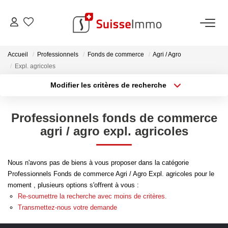
ACHETER
Accueil
Professionnels
Fonds de commerce
Agri / Agro
Expl. agricoles
Découvrez Nos Biens À La Vente
Modifier les critères de recherche
Type de transaction
Localisation
Découvrez Nos Programmes Neufs
Acheter
Localisation
Confiez-Nous La Recherche De Votre Bien À L'achat
Professionnels fonds de commerce
Type de bien
Sélectionnez...
Surface min
agri / agro expl. agricoles
VENDRE
Plus de critères
Budget max
Nous n'avons pas de biens à vous proposer dans la catégorie
Estimer Votre Bien En Ligne
Professionnels Fonds de commerce Agri / Agro Expl. agricoles pour le
Créer une alerte
moment , plusieurs options s'offrent à vous :
Consultez Les Avis Clients
Re-soumettre la recherche avec moins de critères.
Consultez Nos Dernières Ventes
Transmettez-nous votre demande