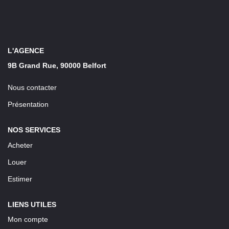
LOUER
Découvrez Nos Biens En Location
L'AGENCE
Confiez-Nous La Recherche De Votre Location
9B Grand Rue, 90000 Belfort
Nous contacter
FAIRE GÉRER
Présentation
NOTRE AGENCE
NOS SERVICES
Acheter
Louer
Estimer
LIENS UTILES
Mon compte