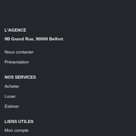
LOUER
Découvrez Nos Biens En Location
L'AGENCE
Confiez-Nous La Recherche De Votre Location
9B Grand Rue, 90000 Belfort
Nous contacter
FAIRE GÉRER
Présentation
NOTRE AGENCE
NOS SERVICES
Acheter
Louer
Estimer
LIENS UTILES
Mon compte