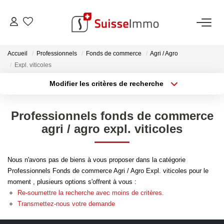
ACHETER
Accueil
Professionnels
Fonds de commerce
Agri / Agro
Expl. viticoles
Découvrez Nos Biens À La Vente
Modifier les critères de recherche
Type de transaction
Localisation
Découvrez Nos Programmes Neufs
Acheter
Localisation
Confiez-Nous La Recherche De Votre Bien À L'achat
Professionnels fonds de commerce
Type de bien
Sélectionnez...
Surface min
agri / agro expl. viticoles
VENDRE
Plus de critères
Budget max
Nous n'avons pas de biens à vous proposer dans la catégorie
Estimer Votre Bien En Ligne
Professionnels Fonds de commerce Agri / Agro Expl. viticoles pour le
Créer une alerte
moment , plusieurs options s'offrent à vous :
Consultez Les Avis Clients
Re-soumettre la recherche avec moins de critères.
Consultez Nos Dernières Ventes
Transmettez-nous votre demande