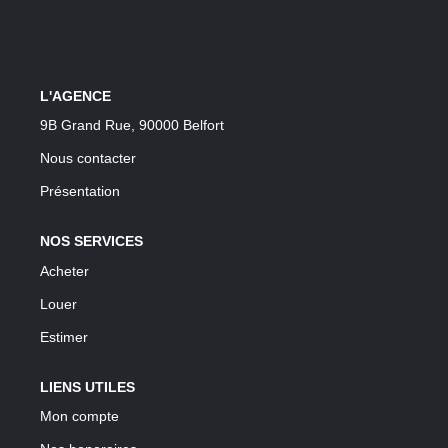
LOUER
Découvrez Nos Biens En Location
Confiez-Nous La Recherche De Votre Location
L'AGENCE
9B Grand Rue, 90000 Belfort
FAIRE GÉRER
Nous contacter
Présentation
NOTRE AGENCE
NOS SERVICES
Acheter
Louer
Estimer
LIENS UTILES
Mon compte