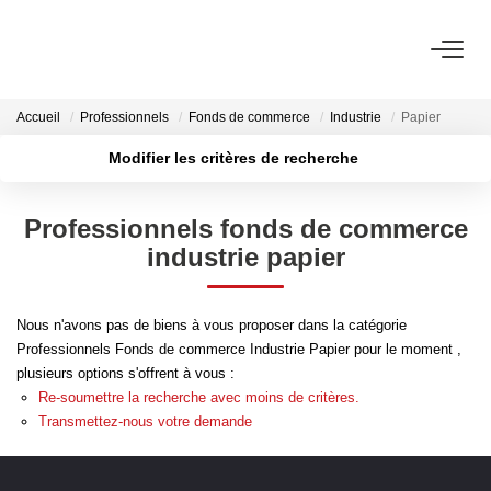
ACHETER
Accueil
Professionnels
Fonds de commerce
Industrie
Papier
Découvrez Nos Biens À La Vente
Modifier les critères de recherche
Découvrez Nos Programmes Neufs
Localisation
Type de transaction
Surface min
Professionnels fonds de commerce
Type de bien
Confiez-Nous La Recherche De Votre Bien À L'achat
industrie papier
Plus de critères
Budget max
VENDRE
Créer une alerte
Nous n'avons pas de biens à vous proposer dans la catégorie
Professionnels Fonds de commerce Industrie Papier pour le moment ,
Estimer Votre Bien En Ligne
plusieurs options s'offrent à vous :
Consultez Les Avis Clients
Re-soumettre la recherche avec moins de critères.
Transmettez-nous votre demande
Consultez Nos Dernières Ventes