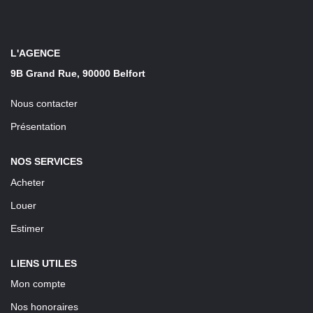
LOUER
Découvrez Nos Biens En Location
L'AGENCE
9B Grand Rue, 90000 Belfort
Confiez-Nous La Recherche De Votre Location
Nous contacter
FAIRE GÉRER
Présentation
NOS SERVICES
NOTRE AGENCE
Acheter
Louer
Estimer
LIENS UTILES
Mon compte
Nos honoraires