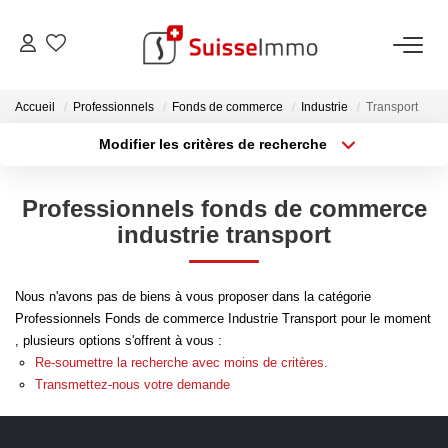
ACHETER
Accueil
Professionnels
Fonds de commerce
Industrie
Transport
Modifier les critères de recherche
Découvrez Nos Biens À La Vente
Type de transaction
Localisation
Acheter
Localisation
Découvrez Nos Programmes Neufs
Professionnels fonds de commerce
Type de bien
Confiez-Nous La Recherche De Votre Bien À L'achat
Sélectionnez...
Surface min
industrie transport
Plus de critères
Budget max
VENDRE
Nous n'avons pas de biens à vous proposer dans la catégorie
Professionnels Fonds de commerce Industrie Transport pour le moment
Créer une alerte
Estimer Votre Bien En Ligne
, plusieurs options s'offrent à vous :
Re-soumettre la recherche avec moins de critères.
Consultez Les Avis Clients
Transmettez-nous votre demande
Consultez Nos Dernières Ventes