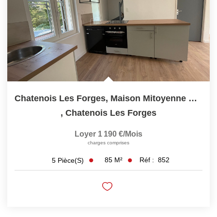
LOUER
Découvrez Nos Biens En Location
Confiez-Nous La Recherche De Votre Location
FAIRE GÉRER
Chatenois Les Forges, Maison Mitoyenne Entierement Rénovée...
,
Chatenois Les Forges
NOTRE AGENCE
Loyer 1 190 €/mois
charges comprises
85
M²
Réf :
852
5
Pièce(s)