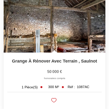
LOUER
Découvrez Nos Biens En Location
Confiez-Nous La Recherche De Votre Location
FAIRE GÉRER
NOTRE AGENCE
Grange À Rénover Avec Terrain
,
Saulnot
50 000 €
honoraires compris
300
M²
Réf :
1087AC
1
Pièce(s)