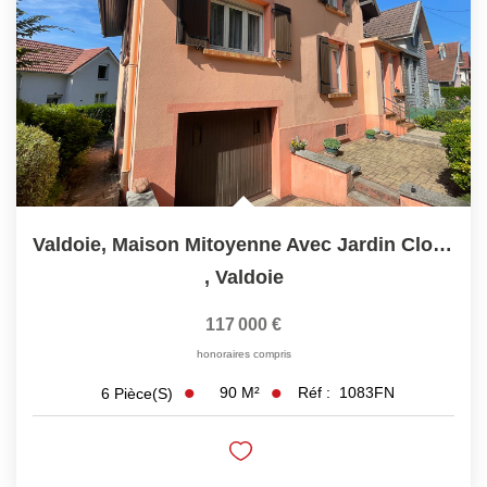
Valdoie, Maison Mitoyenne Avec Jardin Clos Et Arboré
,
Valdoie
117 000 €
honoraires compris
90
M²
Réf :
1083FN
6
Pièce(s)