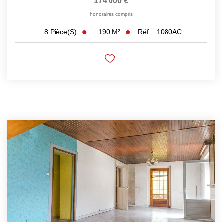
174 000 €
honoraires compris
190
M²
Réf :
1080AC
8
Pièce(s)