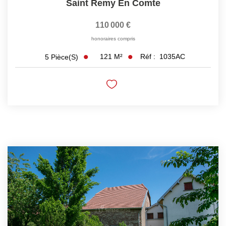
Saint Remy En Comte
110 000 €
honoraires compris
121
M²
Réf :
1035AC
5
Pièce(s)