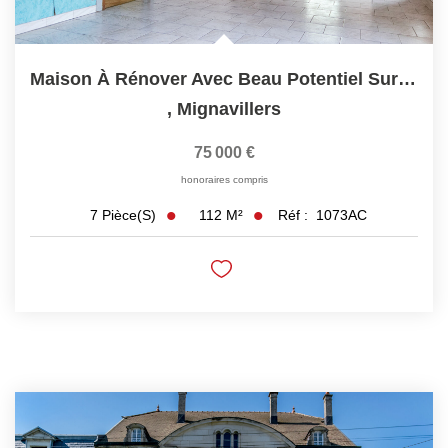
Maison À Rénover Avec Beau Potentiel Sur Terrain De Plus De...
,
Mignavillers
75 000 €
honoraires compris
112
M²
Réf :
1073AC
7
Pièce(s)