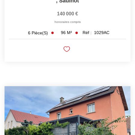
,
Saulnot
140 000 €
honoraires compris
96
M²
Réf :
1029AC
6
Pièce(s)