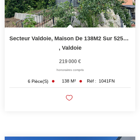
Secteur Valdoie, Maison De 138M2 Sur 525M2 De Terrain Clos...
,
Valdoie
219 000 €
honoraires compris
138
M²
Réf :
1041FN
6
Pièce(s)