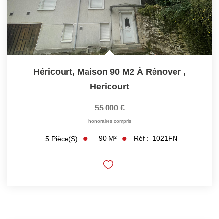
Héricourt, Maison 90 M2 À Rénover
,
Hericourt
55 000 €
honoraires compris
90
M²
Réf :
1021FN
5
Pièce(s)