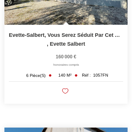
Evette-Salbert, Vous Serez Séduit Par Cet Appartement...
,
Evette Salbert
160 000 €
honoraires compris
140
M²
Réf :
1057FN
6
Pièce(s)