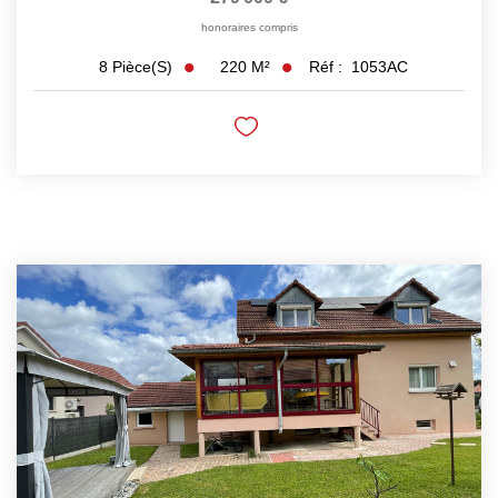
honoraires compris
220
M²
Réf :
1053AC
8
Pièce(s)