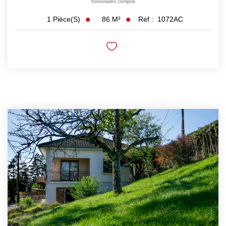
honoraires compris
86
M²
Réf :
1072AC
1
Pièce(s)