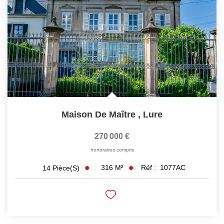
Maison De Maître
,
Lure
270 000 €
honoraires compris
316
M²
Réf :
1077AC
14
Pièce(s)