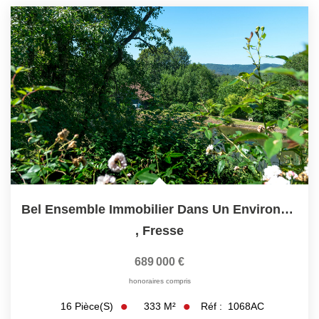
Bel Ensemble Immobilier Dans Un Environnement Exceptionnel
,
Fresse
689 000 €
honoraires compris
333
M²
Réf :
1068AC
16
Pièce(s)