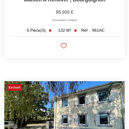
95 000 €
honoraires compris
132
M²
Réf :
961AC
5
Pièce(s)
Exclusif