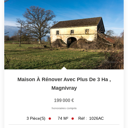
Maison À Rénover Avec Plus De 3 Ha
,
Magnivray
199 000 €
honoraires compris
74
M²
Réf :
1026AC
3
Pièce(s)