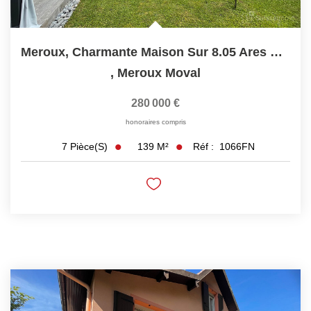
Meroux, Charmante Maison Sur 8.05 Ares De Terrain
,
Meroux Moval
280 000 €
honoraires compris
139
M²
Réf :
1066FN
7
Pièce(s)