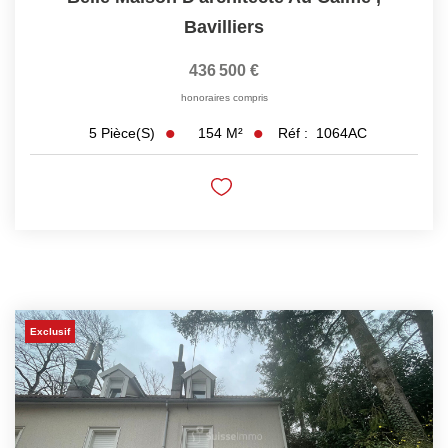
Bavilliers
436 500 €
honoraires compris
154
M²
Réf :
1064AC
5
Pièce(s)
Exclusif