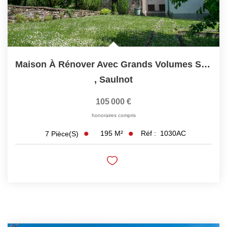
Maison À Rénover Avec Grands Volumes Secteur Saulnot Et...
,
Saulnot
105 000 €
honoraires compris
195
M²
Réf :
1030AC
7
Pièce(s)