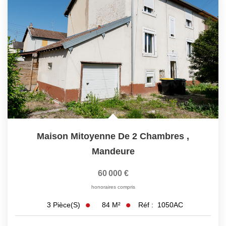
Maison Mitoyenne De 2 Chambres
,
Mandeure
60 000 €
honoraires compris
84
M²
Réf :
1050AC
3
Pièce(s)