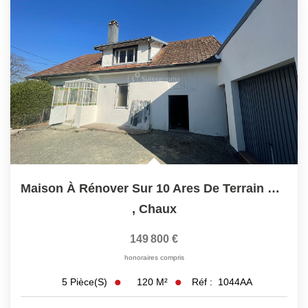
Maison À Rénover Sur 10 Ares De Terrain Clos Et Arboré
,
Chaux
149 800 €
honoraires compris
120
M²
Réf :
1044AA
5
Pièce(s)