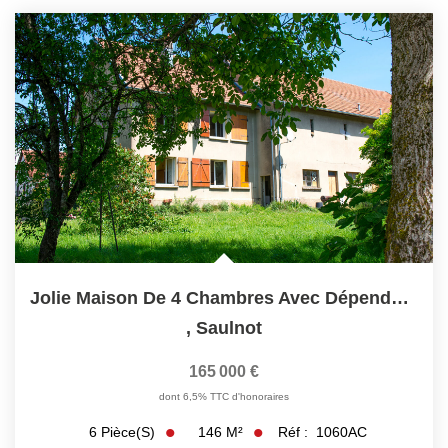
Jolie Maison De 4 Chambres Avec Dépendances
,
Saulnot
165 000 €
dont 6,5% TTC d'honoraires
146
M²
Réf :
1060AC
6
Pièce(s)