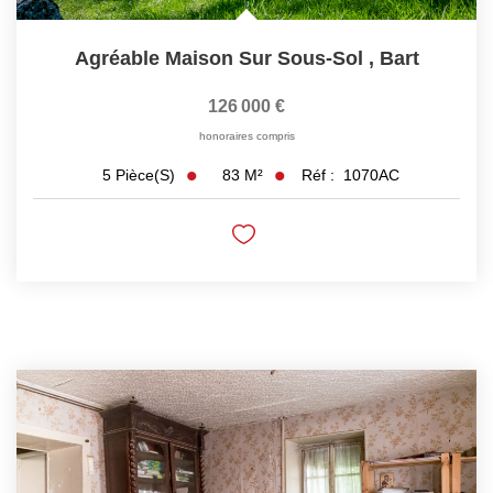
Agréable Maison Sur Sous-Sol
,
Bart
126 000 €
honoraires compris
83
M²
Réf :
1070AC
5
Pièce(s)