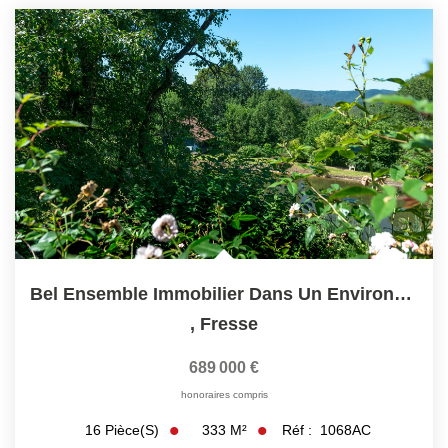
Bel Ensemble Immobilier Dans Un Environnement Exceptionnel
,
Fresse
689 000 €
honoraires compris
333
M²
Réf :
1068AC
16
Pièce(s)