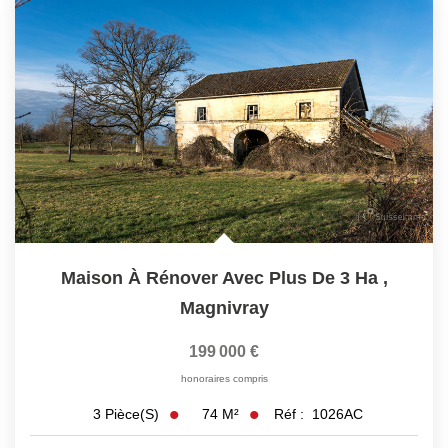
Maison À Rénover Avec Plus De 3 Ha
,
Magnivray
199 000 €
honoraires compris
74
M²
Réf :
1026AC
3
Pièce(s)