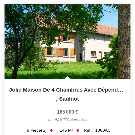
Jolie Maison De 4 Chambres Avec Dépendances
,
Saulnot
165 000 €
dont 6,5% TTC d'honoraires
146
M²
Réf :
1060AC
6
Pièce(s)