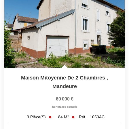
Maison Mitoyenne De 2 Chambres
,
Mandeure
60 000 €
honoraires compris
84
M²
Réf :
1050AC
3
Pièce(s)