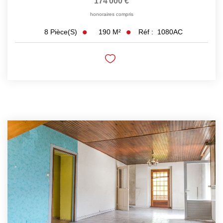
174 000 €
honoraires compris
190
M²
Réf :
1080AC
8
Pièce(s)