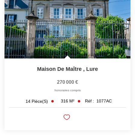
Maison De Maître
,
Lure
270 000 €
honoraires compris
316
M²
Réf :
1077AC
14
Pièce(s)