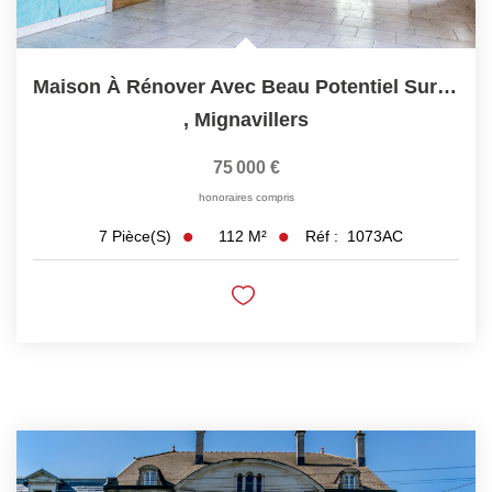
Maison À Rénover Avec Beau Potentiel Sur Terrain De Plus De...
,
Mignavillers
75 000 €
honoraires compris
112
M²
Réf :
1073AC
7
Pièce(s)