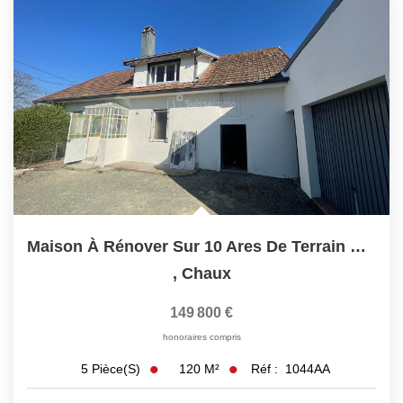
Maison À Rénover Sur 10 Ares De Terrain Clos Et Arboré
,
Chaux
149 800 €
honoraires compris
120
M²
Réf :
1044AA
5
Pièce(s)