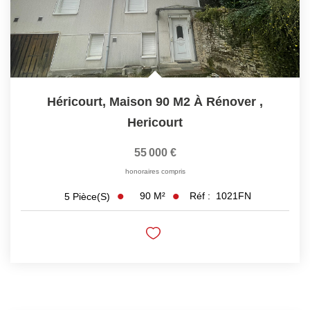
Héricourt, Maison 90 M2 À Rénover
,
Hericourt
55 000 €
honoraires compris
90
M²
Réf :
1021FN
5
Pièce(s)