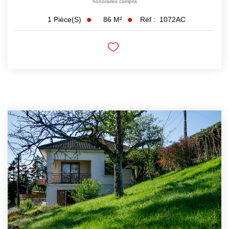
honoraires compris
86
M²
Réf :
1072AC
1
Pièce(s)