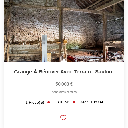
LOUER
Découvrez Nos Biens En Location
Confiez-Nous La Recherche De Votre Location
FAIRE GÉRER
NOTRE AGENCE
Grange À Rénover Avec Terrain
,
Saulnot
50 000 €
honoraires compris
300
M²
Réf :
1087AC
1
Pièce(s)