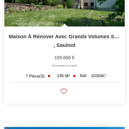
Maison À Rénover Avec Grands Volumes Secteur Saulnot Et...
,
Saulnot
105 000 €
honoraires compris
195
M²
Réf :
1030AC
7
Pièce(s)