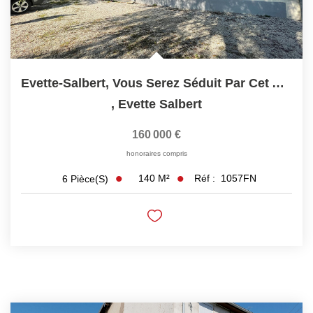
Evette-Salbert, Vous Serez Séduit Par Cet Appartement...
,
Evette Salbert
160 000 €
honoraires compris
140
M²
Réf :
1057FN
6
Pièce(s)