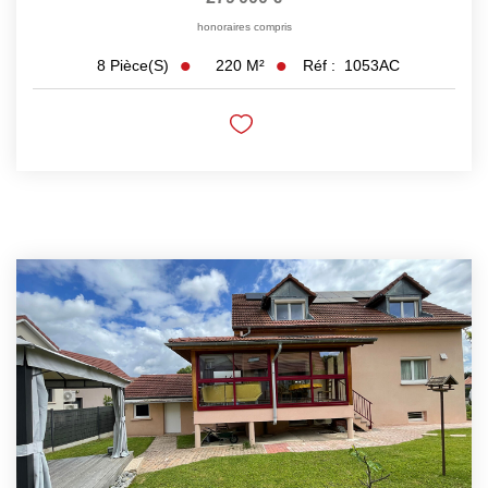
honoraires compris
220
M²
Réf :
1053AC
8
Pièce(s)