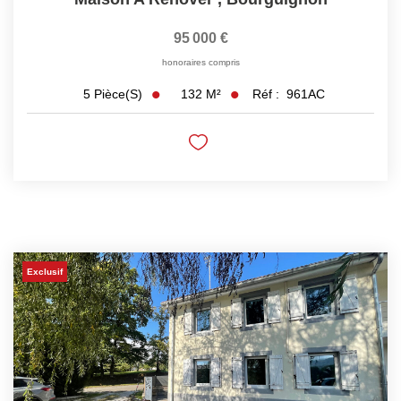
95 000 €
honoraires compris
132
M²
Réf :
961AC
5
Pièce(s)
Exclusif