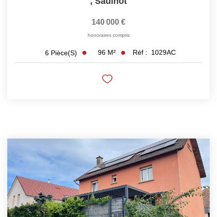
,
Saulnot
140 000 €
honoraires compris
96
M²
Réf :
1029AC
6
Pièce(s)