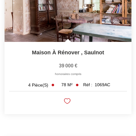
Maison À Rénover
,
Saulnot
39 000 €
honoraires compris
78
M²
Réf :
1069AC
4
Pièce(s)