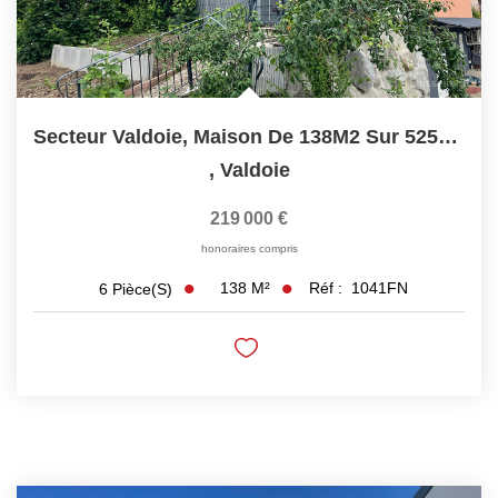
Secteur Valdoie, Maison De 138M2 Sur 525M2 De Terrain Clos...
,
Valdoie
219 000 €
honoraires compris
138
M²
Réf :
1041FN
6
Pièce(s)