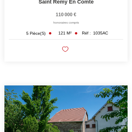
Saint Remy En Comte
110 000 €
honoraires compris
121
M²
Réf :
1035AC
5
Pièce(s)