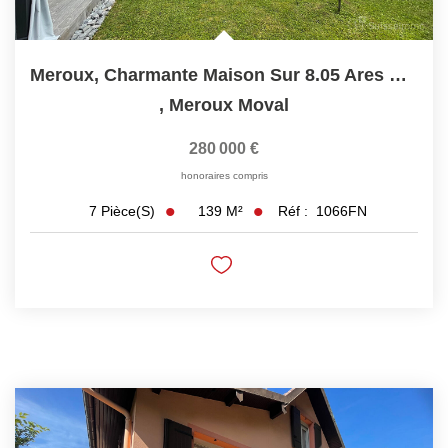
Meroux, Charmante Maison Sur 8.05 Ares De Terrain
,
Meroux Moval
280 000 €
honoraires compris
139
M²
Réf :
1066FN
7
Pièce(s)