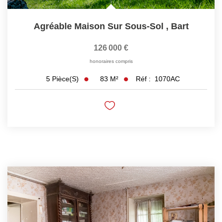
Agréable Maison Sur Sous-Sol
,
Bart
126 000 €
honoraires compris
83
M²
Réf :
1070AC
5
Pièce(s)