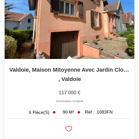
Valdoie, Maison Mitoyenne Avec Jardin Clos Et Arboré
,
Valdoie
117 000 €
honoraires compris
90
M²
Réf :
1083FN
6
Pièce(s)