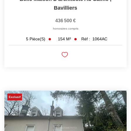
Bavilliers
436 500 €
honoraires compris
154
M²
Réf :
1064AC
5
Pièce(s)
Exclusif