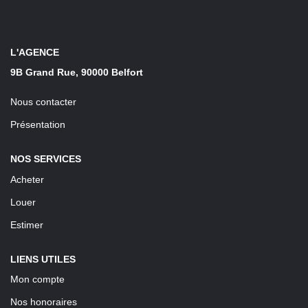
LOUER
Découvrez Nos Biens En Location
L'AGENCE
9B Grand Rue, 90000 Belfort
Confiez-Nous La Recherche De Votre Location
Nous contacter
FAIRE GÉRER
Présentation
NOS SERVICES
NOTRE AGENCE
Acheter
Louer
Estimer
LIENS UTILES
Mon compte
Nos honoraires