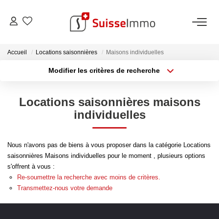
ACHETER
Accueil
Locations saisonnières
Maisons individuelles
Modifier les critères de recherche
Découvrez Nos Biens À La Vente
Type de transaction
Localisation
Acheter
Localisation
Découvrez Nos Programmes Neufs
Locations saisonnières maisons
Type de bien
Confiez-Nous La Recherche De Votre Bien À L'achat
Sélectionnez...
Surface min
individuelles
Plus de critères
Budget max
VENDRE
Nous n'avons pas de biens à vous proposer dans la catégorie Locations
saisonnières Maisons individuelles pour le moment , plusieurs options
Créer une alerte
Estimer Votre Bien En Ligne
s'offrent à vous :
Re-soumettre la recherche avec moins de critères.
Consultez Les Avis Clients
Transmettez-nous votre demande
Consultez Nos Dernières Ventes