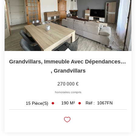
LOUER
Découvrez Nos Biens En Location
Confiez-Nous La Recherche De Votre Location
FAIRE GÉRER
Grandvillars, Immeuble Avec Dépendances Sur 1160M2 De...
,
Grandvillars
NOTRE AGENCE
270 000 €
honoraires compris
190
M²
Réf :
1067FN
15
Pièce(s)