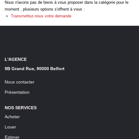
Nous n'avons pas de biens à vous proposer dans la catégorie pour le
LOUER
moment , plusieurs options s'offrent à vous :
Transmettez-nous votre demande
Découvrez Nos Biens En Location
Confiez-Nous La Recherche De Votre Location
FAIRE GÉRER
L'AGENCE
9B Grand Rue, 90000 Belfort
NOTRE AGENCE
Nous contacter
Présentation
NOS SERVICES
Acheter
Louer
Estimer