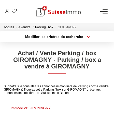
ACHETER
Accueil
A vendre
Parking / box
GIROMAGNY
Modifier les critères de recherche
Découvrez Nos Biens À La Vente
Type de transaction
Localisation
Acheter
Localisation
Découvrez Nos Programmes Neufs
Achat / Vente Parking / box
Type de bien
Confiez-Nous La Recherche De Votre Bien À L'achat
Sélectionnez...
Surface min
GIROMAGNY - Parking / box a
vendre à GIROMAGNY
Plus de critères
Budget max
VENDRE
Créer une alerte
Estimer Votre Bien En Ligne
Sur notre site consultez les annonces immobilière de Parking / box à vendre
GIROMAGNY. Trouvez votre Parking / box sur GIROMAGNY grâce aux
annonces immobilières de Suisse Immo Belfort.
Consultez Les Avis Clients
Consultez Nos Dernières Ventes
Immobilier GIROMAGNY