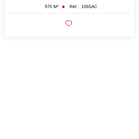
Réf :
1065AC
975
M²