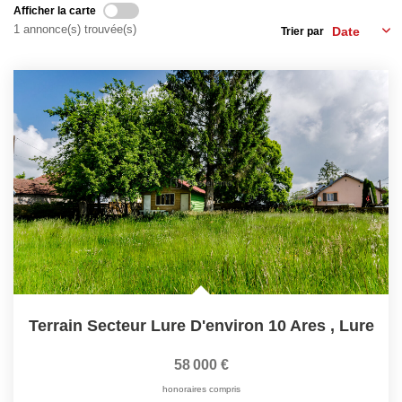
Afficher la carte
LOUER
1 annonce(s) trouvée(s)
Trier par
Découvrez Nos Biens En Location
Confiez-Nous La Recherche De Votre Location
FAIRE GÉRER
NOTRE AGENCE
Terrain Secteur Lure D'environ 10 Ares
,
Lure
58 000 €
honoraires compris