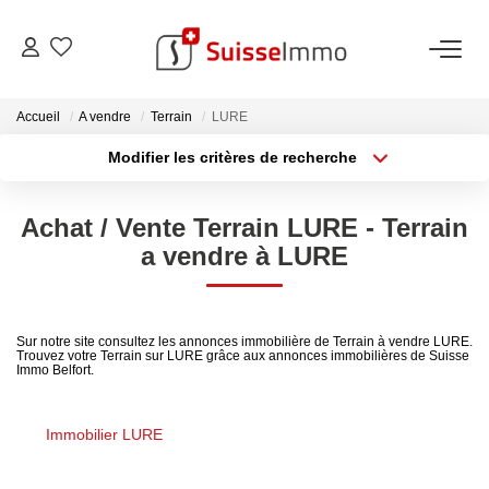
ACHETER
Accueil
A vendre
Terrain
LURE
Modifier les critères de recherche
Découvrez Nos Biens À La Vente
Type de transaction
Localisation
Acheter
Localisation
Découvrez Nos Programmes Neufs
Achat / Vente Terrain LURE - Terrain
Type de bien
Confiez-Nous La Recherche De Votre Bien À L'achat
Sélectionnez...
Surface min
a vendre à LURE
Plus de critères
Budget max
VENDRE
Sur notre site consultez les annonces immobilière de Terrain à vendre LURE.
Trouvez votre Terrain sur LURE grâce aux annonces immobilières de Suisse
Créer une alerte
Estimer Votre Bien En Ligne
Immo Belfort.
Consultez Les Avis Clients
Immobilier LURE
Consultez Nos Dernières Ventes