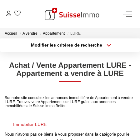
ACHETER
Accueil
A vendre
Appartement
LURE
Modifier les critères de recherche
Découvrez Nos Biens À La Vente
Type de transaction
Localisation
Acheter
Localisation
Découvrez Nos Programmes Neufs
Achat / Vente Appartement LURE -
Type de bien
Confiez-Nous La Recherche De Votre Bien À L'achat
Sélectionnez...
Surface min
Appartement a vendre à LURE
Plus de critères
Budget max
VENDRE
Sur notre site consultez les annonces immobilière de Appartement à vendre
LURE. Trouvez votre Appartement sur LURE grâce aux annonces
Créer une alerte
Estimer Votre Bien En Ligne
immobilières de Suisse Immo Belfort.
Consultez Les Avis Clients
Immobilier LURE
Consultez Nos Dernières Ventes
Nous n'avons pas de biens à vous proposer dans la catégorie pour le