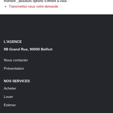
moment , plusieurs options s'offrent à vous :
LOUER
Transmettez-nous votre demande
Découvrez Nos Biens En Location
Confiez-Nous La Recherche De Votre Location
L'AGENCE
FAIRE GÉRER
9B Grand Rue, 90000 Belfort
NOTRE AGENCE
Nous contacter
Présentation
NOS SERVICES
Acheter
Louer
Estimer