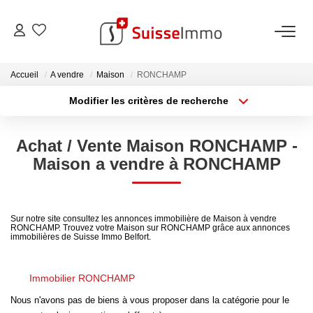
ACHETER
Accueil
A vendre
Maison
RONCHAMP
Modifier les critères de recherche
Découvrez Nos Biens À La Vente
Type de transaction
Localisation
Acheter
Localisation
Découvrez Nos Programmes Neufs
Achat / Vente Maison RONCHAMP -
Type de bien
Confiez-Nous La Recherche De Votre Bien À L'achat
Sélectionnez...
Surface min
Maison a vendre à RONCHAMP
Plus de critères
Budget max
VENDRE
Sur notre site consultez les annonces immobilière de Maison à vendre
RONCHAMP. Trouvez votre Maison sur RONCHAMP grâce aux annonces
Créer une alerte
Estimer Votre Bien En Ligne
immobilières de Suisse Immo Belfort.
Consultez Les Avis Clients
Immobilier RONCHAMP
Consultez Nos Dernières Ventes
Nous n'avons pas de biens à vous proposer dans la catégorie pour le