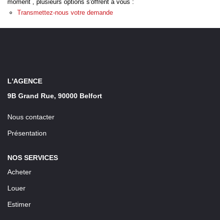
moment , plusieurs options s'offrent à vous :
LOUER
Transmettez-nous votre demande
Découvrez Nos Biens En Location
Confiez-Nous La Recherche De Votre Location
L'AGENCE
FAIRE GÉRER
9B Grand Rue, 90000 Belfort
NOTRE AGENCE
Nous contacter
Présentation
NOS SERVICES
Acheter
Louer
Estimer