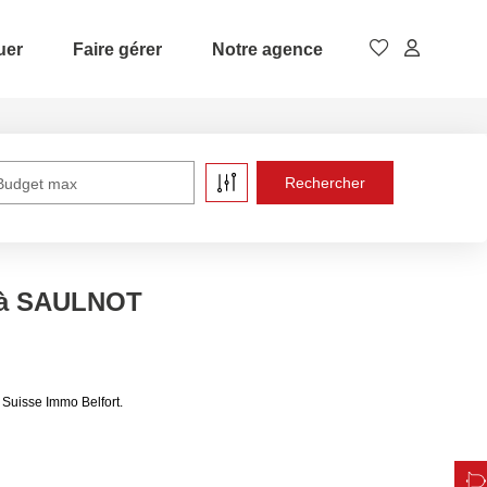
uer
Faire gérer
Notre agence
Budget max
e à SAULNOT
Suisse Immo Belfort.